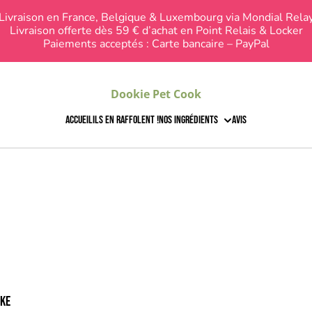
Livraison en France, Belgique & Luxembourg via Mondial Rela
Livraison offerte dès 59 € d’achat en Point Relais & Locker
Paiements acceptés : Carte bancaire – PayPal
Dookie Pet Cook
Accueil
Ils en raffolent !
Nos ingrédients
Avis
ke