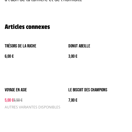
Articles connexes
Trésors de la ruche
Donut Abeille
6,00 €
3,00 €
%
Voyage en Asie
Le Biscuit des Champions
5,00 €
6,50 €
7,00 €
AUTRES VARIANTES DISPONIBLES