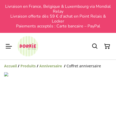
Livraison en France, Belgique & Luxembourg via Mondial
Relay
Livraison offerte dès 59 € d’achat en Point Relais &
Locker
Paiements acceptés : Carte bancaire – PayPal
Accueil
/
Produits
/
Anniversaire
/
Coffret anniversaire