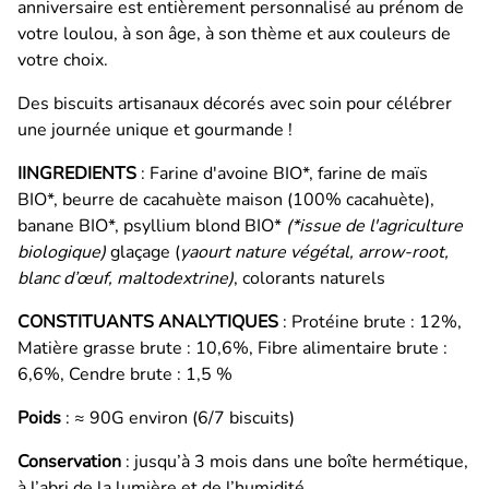
anniversaire est entièrement personnalisé au prénom de
votre loulou, à son âge, à son thème et aux couleurs de
votre choix.
Des biscuits artisanaux décorés avec soin pour célébrer
une journée unique et gourmande !
IINGREDIENTS
: Farine d'avoine BIO*, farine de maïs
BIO*, beurre de cacahuète maison (100% cacahuète),
banane BIO*, psyllium blond BIO*
(*issue de l'agriculture
biologique)
glaçage (
yaourt nature végétal, arrow-root,
blanc d’œuf, maltodextrine)
, colorants naturels
CONSTITUANTS ANALYTIQUES
: Protéine brute : 12%,
Matière grasse brute : 10,6%, Fibre alimentaire brute :
6,6%, Cendre brute : 1,5 %
Poids
: ≈ 90G environ (6/7 biscuits)
Conservation
: jusqu’à 3 mois dans une boîte hermétique,
à l’abri de la lumière et de l’humidité