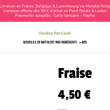
Livraison en France, Belgique & Luxembourg via Mondial Rela
Livraison offerte dès 59 € d’achat en Point Relais & Locker
Paiements acceptés : Carte bancaire – PayPal
Dookie Pet Cook
Accueil
Ils en raffolent !
Nos ingrédients
Avis
Fraise
4,50 €