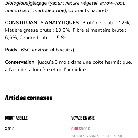
biologique)
glaçage (
yaourt nature végétal, arrow-root,
blanc d’œuf, maltodextrine)
, colorants naturels
CONSTITUANTS ANALYTIQUES
: Protéine brute : 12%,
Matière grasse brute : 10,6%, Fibre alimentaire brute :
6,6%, Cendre brute : 1,5 %
Poids
: 65G environ (4 biscuits)
Conservation
: jusqu’à 3 mois dans une boîte hermétique,
à l’abri de la lumière et de l’humidité
Articles connexes
%
Donut Abeille
Voyage en Asie
3,00 €
5,00 €
6,50 €
AUTRES VARIANTES DISPONIBLES