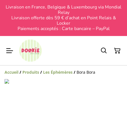
Livraison en France, Belgique & Luxembourg via Mondial
Relay
Livraison offerte dès 59 € d’achat en Point Relais &
Locker
Paiements acceptés : Carte bancaire – PayPal
Accueil
/
Produits
/
Les Éphémères
/
Bora Bora